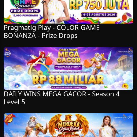
Pragmatig Play - COLOR GAME
BONANZA - Prize Drops
DAILY WINS MEGA GACOR - Season 4
Level 5