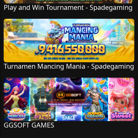
Play and Win Tournament - Spadegaming
Turnamen Mancing Mania - Spadegaming
GGSOFT GAMES