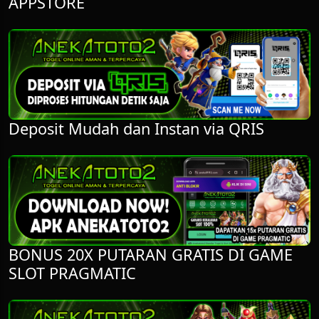
APPSTORE
Deposit Mudah dan Instan via QRIS
BONUS 20X PUTARAN GRATIS DI GAME
SLOT PRAGMATIC