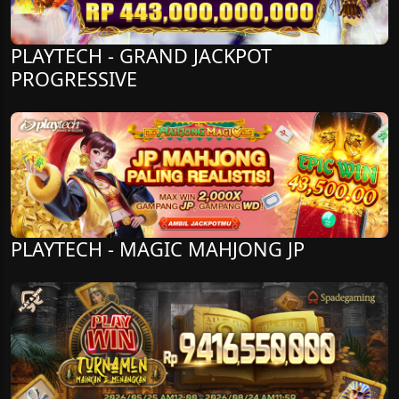
PLAYTECH - GRAND JACKPOT
PROGRESSIVE
PLAYTECH - MAGIC MAHJONG JP