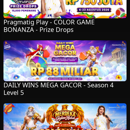
Pragmatig Play - COLOR GAME
BONANZA - Prize Drops
DAILY WINS MEGA GACOR - Season 4
Level 5