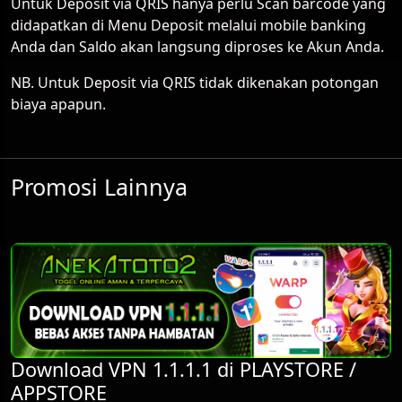
Untuk Deposit via QRIS hanya perlu Scan barcode yang
didapatkan di Menu Deposit melalui mobile banking
Anda dan Saldo akan langsung diproses ke Akun Anda.
NB. Untuk Deposit via QRIS tidak dikenakan potongan
biaya apapun.
Promosi Lainnya
Download VPN 1.1.1.1 di PLAYSTORE /
APPSTORE