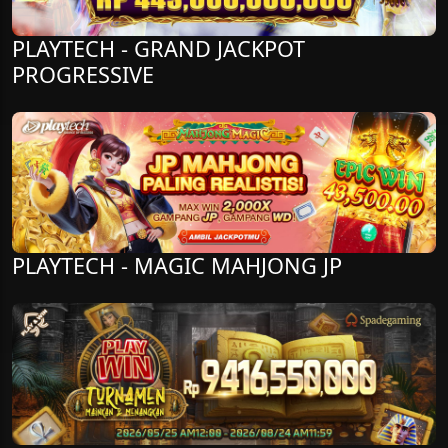
PLAYTECH - GRAND JACKPOT
PROGRESSIVE
PLAYTECH - MAGIC MAHJONG JP