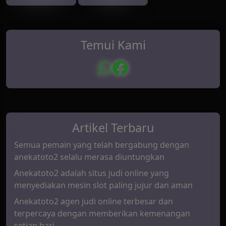
Temui Kami
Artikel Terbaru
Semua pemain yang telah bergabung dengan
anekatoto2 selalu merasa diuntungkan
Anekatoto2 adalah situs judi online yang
menyediakan mesin slot paling jujur dan aman
Anekatoto2 agen judi online terbesar dan
terpercaya dengan memberikan kemenangan
setiap hari