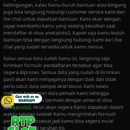
kebingungan, kalau Kamu buruh bantuan atau bingung
juga bisa langsung hubungi customer service kami dari
live chat untuk dapatkan bantuan. Kami akan dengan
sigap membantu kamu yang sedang kesulitan saat
mendaftar di situs anekatoto2. Kapan saja kamu butuh
bantuan bisa dengan langsung hubungi kami dari live
chat yang sudah tersedia untuk kamu semua.
Kalau semua data sudah kamu isi, langsung saja
kirimkan formulir pendaftaran tersebut agar bisa
segera diproses. Semua data yang sudah di kirimkan
pasti akan kami menjaganya dengan baik dan tidak
perlu takut data sampai akan bocor. Kami selalu
menjaga keamanan data pemain kami sehingga
pemain bisa selalu bermain dengan aman di situs
Anekatoto2
. Akun akan segera Kamu dapatkan dalam
waktu sekejap setelah Kamu mengirimkan formulir
pendaftaran tersebut jadi kamu bisa segera mulai
bermain di situs taruhan ini.