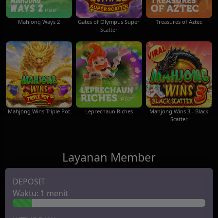
Mahjong Ways 2
Gates of Olympus Super
Treasures of Aztec
Scatter
Mahjong Wins Triple Pot
Leprechaun Riches
Mahjong Wins 3 - Black
Scatter
Layanan Member
DEPOSIT
Waktu: 1 menit