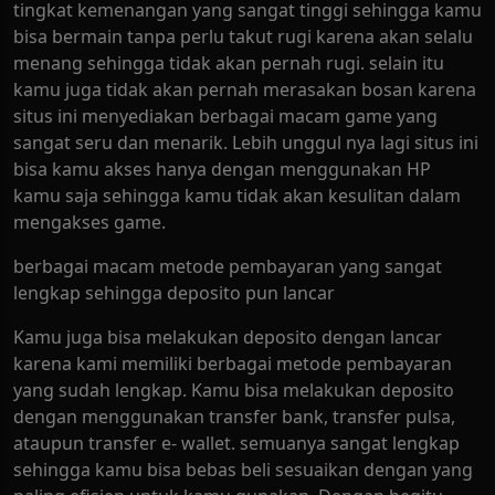
tingkat kemenangan yang sangat tinggi sehingga kamu
bisa bermain tanpa perlu takut rugi karena akan selalu
menang sehingga tidak akan pernah rugi. selain itu
kamu juga tidak akan pernah merasakan bosan karena
situs ini menyediakan berbagai macam game yang
sangat seru dan menarik. Lebih unggul nya lagi situs ini
bisa kamu akses hanya dengan menggunakan HP
kamu saja sehingga kamu tidak akan kesulitan dalam
mengakses game.
berbagai macam metode pembayaran yang sangat
lengkap sehingga deposito pun lancar
Kamu juga bisa melakukan deposito dengan lancar
karena kami memiliki berbagai metode pembayaran
yang sudah lengkap. Kamu bisa melakukan deposito
dengan menggunakan transfer bank, transfer pulsa,
ataupun transfer e- wallet. semuanya sangat lengkap
sehingga kamu bisa bebas beli sesuaikan dengan yang