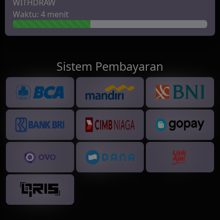
WITHDRAW
Waktu: 4 menit
Sistem Pembayaran